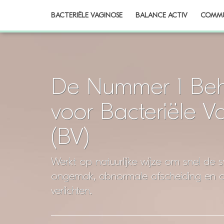
BACTERIËLE VAGINOSE
BALANCE ACTIV
COMMU
De Nummer 1 Beh
voor Bacteriële V
(BV)
Werkt op natuurlijke wijze om snel de
ongemak, abnormale afscheiding en 
verlichten.