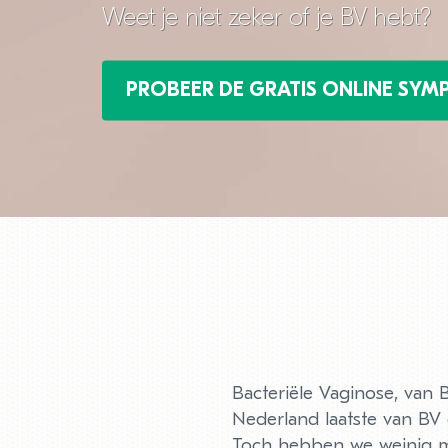
Weet je niet zeker of je BV hebt?
PROBEER DE GRATIS ONLINE SY
Bacteriële Vaginose, van 
Nederland laatste van BV 
Toch hebben we weinig m