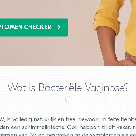
MPTOMEN CHECKER
Wat is Bacteriële Vaginose?
BV, is volledig natuurlijk en heel gewoon. In feite he
dan een schimmelinfectie. Ook hebben zij dit vaker, me
ensen van BV en bespreken ze de symptomen als een 