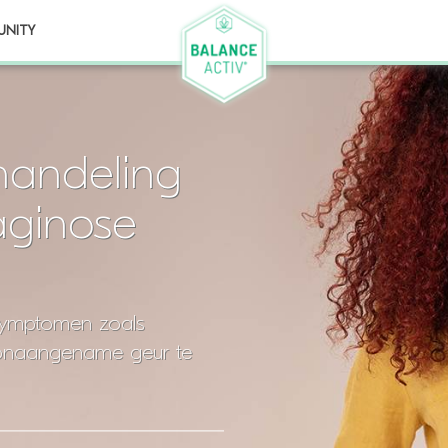
NITY
andeling
aginose
 symptomen zoals
onaangename geur te